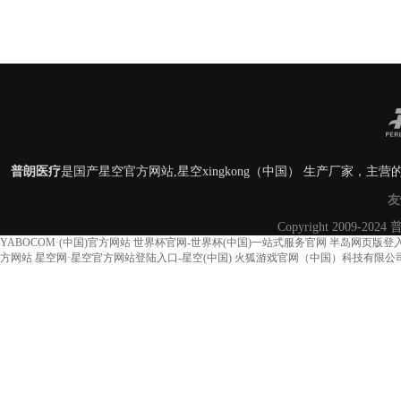
普朗医疗
是国产星空官方网站,星空xingkong（中国） 生产厂家
友
Copyright 2009-2024 
YABOCOM·(中国)官方网站
世界杯官网-世界杯(中国)一站式服务官网
半岛网页版登入界
方网站
星空网·星空官方网站登陆入口-星空(中国)
火狐游戏官网（中国）科技有限公