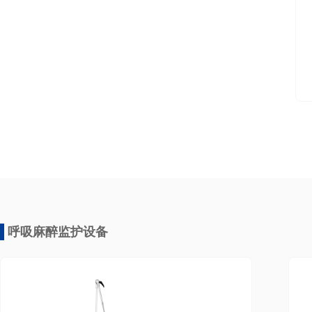
呼吸麻醉监护设备