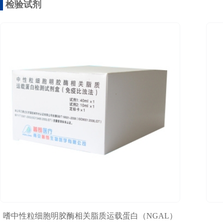
检验试剂
嗜中性粒细胞明胶酶相关脂质运载蛋白（NGAL）